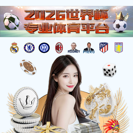
立即注册
米兰MiLan下载
官网 ·
权威体育数据平台
米兰MILAN下载 OFFICIAL WEBSITE
自2022年创立以来，
米兰MiLan下载
致力于为用户提
供包括NBA、英超、欧洲杯、LPL在内的热门赛事直播
与数据服务，广受用户信赖。
立即下载米兰MiLan下载APP